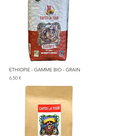
ETHIOPIE - GAMME BIO - GRAIN
Prix
6,50 €