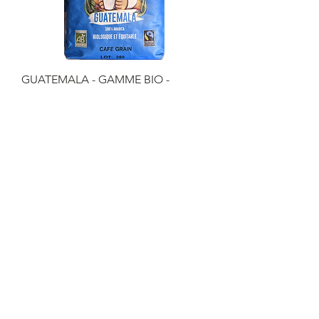
GUATEMALA - GAMME BIO -
GRAINS
Prix
6,50 €