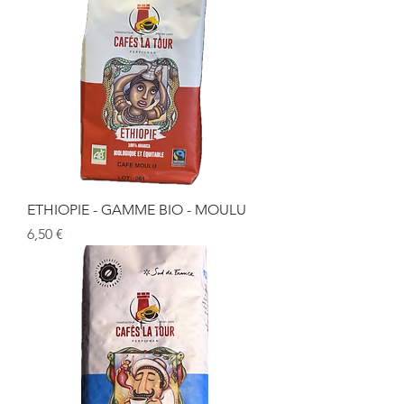
ETHIOPIE - GAMME BIO - MOULU
Prix
6,50 €