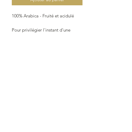
100% Arabica - Fruité et acidulé
Pour privilégier l'instant d'une
heureuse dégustation, "La Tour"
dans sa recherche des meilleurs
cafés à travers le monde a
sélectionné les mokas cultivés en
Ethiopie, pays berceu des arabicas.
Les mokas au goût sauvage et
puissant, récoltés dans les provinces
du Sidamo et Kaffa au sud d'Addis-
Abeba font s'épanouir dans votre
tasse la finesse de leur goût et la
subtilité de leur arôme.
Paquet de 250g en moulu