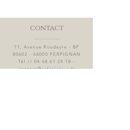
contact
11, Avenue Roudayre - BP
80602 - 66000
PERPIGNAN
Tél //
04 68 61 24 18
-
contact@cafeslatour.fr
Heures d'ouverture du Lundi
au Vendredi
de 8:00 à 12:30 et de 14:00
à 17:30