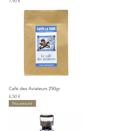
Prix
7,90 €
Café des Aviateurs 250gr
Prix
6,50 €
Nouveauté