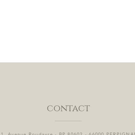
contact
11, Avenue Roudayre - BP 80602 - 66000 PERPIGN