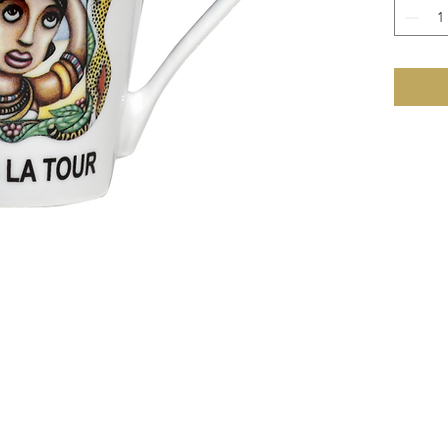
Cafés La
L'origin
sur tou
équitabl