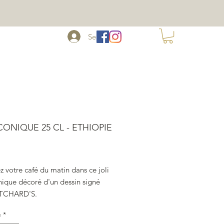
Se connecter
S
More
ONIQUE 25 CL - ETHIOPIE
ix
 votre café du matin dans ce joli
ique décoré d'un dessin signé
ITCHARD'S.
stes perpignanais travaillent
é
*
ne vingtaine d'années avec les