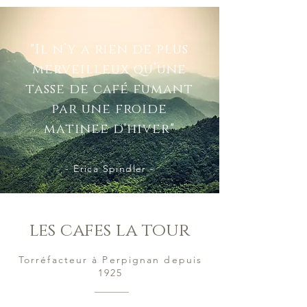
"Il n’y a rien de plus
merveilleux qu’une
tasse de café fumant
par une froide
matinee d'hiver"
- Erica Spindler -
les cafes la tour
Torréfacteur à Perpignan depuis
1925