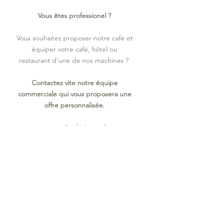
Vous êtes professionel ?
Vous souhaitez proposer notre café et
équiper votre café, hôtel ou
restaurant d'une de nos machines ?
Contactez vite notre équipe
commerciale qui vous proposera une
offre personnalisée.
contact@cafeslatour.fr
04.68.61.24.18
Sophie FABRE
au
06 11 51 26 70