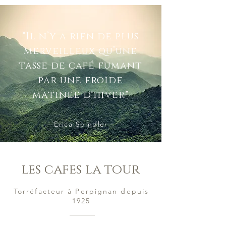
"Il n’y a rien de plus
merveilleux qu’une
tasse de café fumant
par une froide
matinee d'hiver"
- Erica Spindler -
les cafes la tour
Torréfacteur à Perpignan depuis
1925