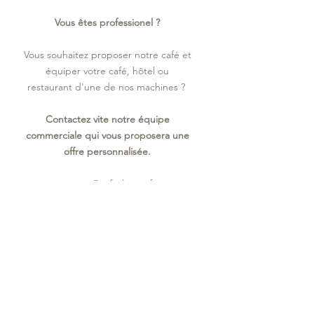
Vous êtes professionel ?
Vous souhaitez proposer notre café et
équiper votre café, hôtel ou
restaurant d'une de nos machines ?
Contactez vite notre équipe
commerciale qui vous proposera une
offre personnalisée.
contact@cafeslatour.fr
04.68.61.24.18
Sophie FABRE
au
06 11 51 26 70