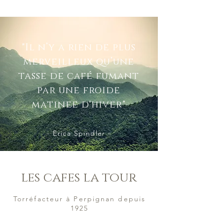
"Il n’y a rien de plus
merveilleux qu’une
tasse de café fumant
par une froide
matinee d'hiver"
- Erica Spindler -
les cafes la tour
Torréfacteur à Perpignan depuis
1925