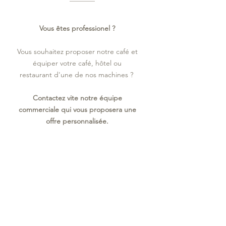
Vous êtes professionel ?
Vous souhaitez proposer notre café et
équiper votre café, hôtel ou
restaurant d'une de nos machines ?
Contactez vite notre équipe
commerciale qui vous proposera une
offre personnalisée.
contact@cafeslatour.fr
04.68.61.24.18
Sophie FABRE
au
06 11 51 26 70